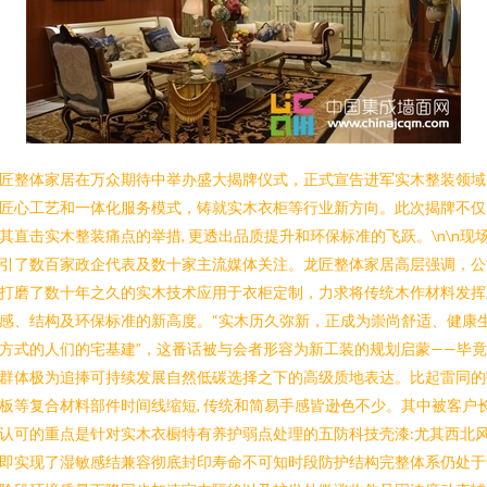
匠整体家居在万众期待中举办盛大揭牌仪式，正式宣告进军实木整装领域
匠心工艺和一体化服务模式，铸就实木衣柜等行业新方向。此次揭牌不仅
其直击实木整装痛点的举措, 更透出品质提升和环保标准的飞跃。\n\n现
引了数百家政企代表及数十家主流媒体关注。龙匠整体家居高层强调，公
打磨了数十年之久的实木技术应用于衣柜定制，力求将传统木作材料发挥
感、结构及环保标准的新高度。“实木历久弥新，正成为崇尚舒适、健康
方式的人们的宅基建”，这番话被与会者形容为新工装的规划启蒙——毕
群体极为追捧可持续发展自然低碳选择之下的高级质地表达。比起雷同的
板等复合材料部件时间线缩短, 传统和简易手感皆逊色不少。其中被客户
认可的重点是针对实木衣橱特有养护弱点处理的五防科技壳漆:尤其西北
即实现了湿敏感结兼容彻底封印寿命不可知时段防护结构完整体系仍处于