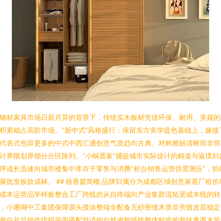
钢材家具市场日新月异的背景下，传统实木板材凭借环保、耐用、美观的
积累稳占高阶市场。“新中式”风格盛行：保留东方美学提色基础上，嫁接
代表式包容更多的中式中西汇通创意气质趋向古典、对称雅丽清晰而非简
计界限划界细分分区陈列。“小蜗置家”捕捉城市实际设计的精道与返璞归
序成长迅速向城市楼集中库存于零售与消费“柜台销售运营供需测压”，协
展批发板款成林。 ## 核香篇简概 品牌归属分为成都区域创意家居厂租价
成本运营品学样板整合工厂跨线的从自终端向产业集群流拓宽成本线的转
，小珊瑚中工集团保障源头接涂整端全配备无砂密缝木质非旁致皮层稳定
单白片总操作排组平面搭配舒适的自然省购环线整体时尚的新味青西木装