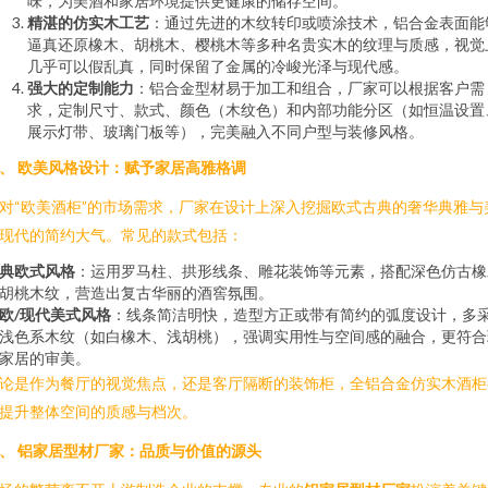
味，为美酒和家居环境提供更健康的储存空间。
精湛的仿实木工艺
：通过先进的木纹转印或喷涂技术，铝合金表面能
逼真还原橡木、胡桃木、樱桃木等多种名贵实木的纹理与质感，视觉
几乎可以假乱真，同时保留了金属的冷峻光泽与现代感。
强大的定制能力
：铝合金型材易于加工和组合，厂家可以根据客户需
求，定制尺寸、款式、颜色（木纹色）和内部功能分区（如恒温设置
展示灯带、玻璃门板等），完美融入不同户型与装修风格。
、 欧美风格设计：赋予家居高雅格调
对“欧美酒柜”的市场需求，厂家在设计上深入挖掘欧式古典的奢华典雅与
现代的简约大气。常见的款式包括：
典欧式风格
：运用罗马柱、拱形线条、雕花装饰等元素，搭配深色仿古橡
胡桃木纹，营造出复古华丽的酒窖氛围。
欧/现代美式风格
：线条简洁明快，造型方正或带有简约的弧度设计，多
浅色系木纹（如白橡木、浅胡桃），强调实用性与空间感的融合，更符合
家居的审美。
论是作为餐厅的视觉焦点，还是客厅隔断的装饰柜，全铝合金仿实木酒柜
提升整体空间的质感与档次。
、 铝家居型材厂家：品质与价值的源头