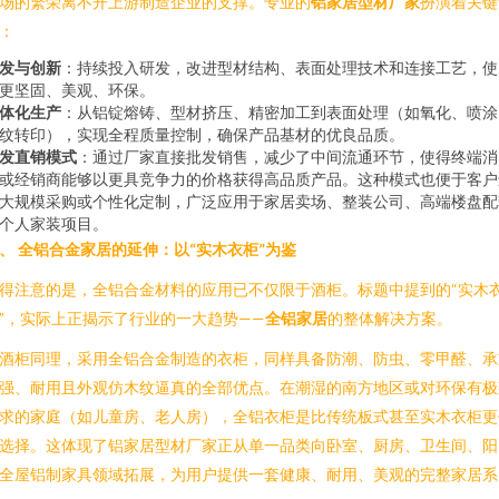
场的繁荣离不开上游制造企业的支撑。专业的
铝家居型材厂家
扮演着关键
：
发与创新
：持续投入研发，改进型材结构、表面处理技术和连接工艺，使
更坚固、美观、环保。
体化生产
：从铝锭熔铸、型材挤压、精密加工到表面处理（如氧化、喷涂
纹转印），实现全程质量控制，确保产品基材的优良品质。
发直销模式
：通过厂家直接批发销售，减少了中间流通环节，使得终端消
或经销商能够以更具竞争力的价格获得高品质产品。这种模式也便于客户
大规模采购或个性化定制，广泛应用于家居卖场、整装公司、高端楼盘配
个人家装项目。
、 全铝合金家居的延伸：以“实木衣柜”为鉴
得注意的是，全铝合金材料的应用已不仅限于酒柜。标题中提到的“实木
”，实际上正揭示了行业的一大趋势——
全铝家居
的整体解决方案。
酒柜同理，采用全铝合金制造的衣柜，同样具备防潮、防虫、零甲醛、承
强、耐用且外观仿木纹逼真的全部优点。在潮湿的南方地区或对环保有极
求的家庭（如儿童房、老人房），全铝衣柜是比传统板式甚至实木衣柜更
选择。这体现了铝家居型材厂家正从单一品类向卧室、厨房、卫生间、阳
全屋铝制家具领域拓展，为用户提供一套健康、耐用、美观的完整家居系