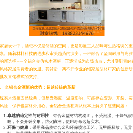
家居设计中，酒柜不仅是储酒的空间，更是彰显主人品味与生活格调的重
素。随着材料科技的进步和审美趋势的演变，一种融合了坚固耐用与高雅
的新选择——全铝合金仿实木酒柜，正逐渐成为市场热点，尤其受到青睐
风格家居消费者的欢迎。其背后，离不开专业的铝家居型材厂家的创新研
批发直销模式的支持。
、 全铝合金酒柜的优势：超越传统的革新
统实木酒柜固然经典，但易受湿度、温度影响，可能存在变形、开裂、霉
风险，保养也需格外用心。全铝合金酒柜则从根本上解决了这些问题：
卓越的稳定性与耐用性
：铝合金型材结构稳固，不受潮湿、干燥气候
响，不会开裂变形，防火防潮，使用寿命远超实木。
环保与健康
：采用高品质铝合金和环保喷涂工艺，无甲醛释放，无异