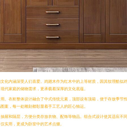
的文化内涵深受人们喜爱。鸡翅木作为红木中的上等材质，因其纹理酷似
了现代家庭的储物需求，更承载着深厚的文化底蕴。
耐用。衣柜整体设计融合了中式传统元素，顶部设有顶箱，便于存放季节
鸟图案，每一处雕刻都彰显着手工艺人的匠心独运。
、抽屉和隔层，方便分类存放衣物、配饰等物品。组合式设计使其适应不
不仅实用，更成为卧室中的艺术点缀。