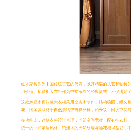
红木家具作为中国传统工艺的代表，以其精湛的技艺和独特
用价值。顶箱柜大衣柜作为中式家具的经典款式，不仅满足
这款鸡翅木顶箱柜大衣柜采用全实木制作，结构稳固，经久
花，图案多取材于自然景物或吉祥纹样，如云纹、回纹或花
在功能上，这款衣柜设计合理，内部空间宽敞，配有挂衣杆
统一的中式家居风格。鸡翅木的天然纹理与雕花相得益彰，